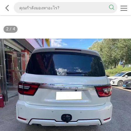
2
/
4