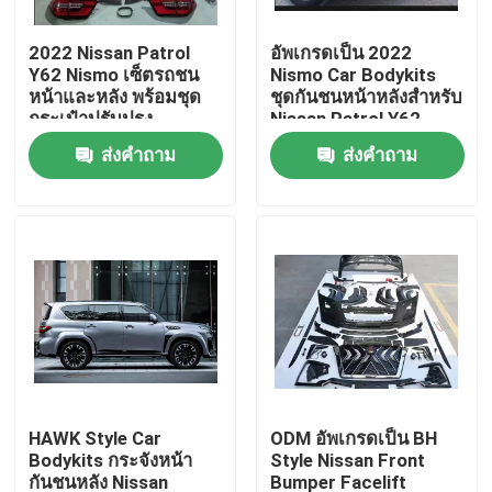
2022 Nissan Patrol
อัพเกรดเป็น 2022
ทัวร์โรงงาน
Y62 Nismo เซ็ตรถชน
Nismo Car Bodykits
หน้าและหลัง พร้อมชุด
ชุดกันชนหน้าหลังสำหรับ
กระเป๋าปรับปรุง
Nissan Patrol Y62
ควบคุมคุณภาพ
ส่งคำถาม
ส่งคำถาม
ติดต่อเรา
ข่าว
ทุกกรณี
Blog
HAWK Style Car
ODM อัพเกรดเป็น BH
Bodykits กระจังหน้า
Style Nissan Front
อะไหล่รถยนต์กระบะท้าย
กันชนหลัง Nissan
Bumper Facelift