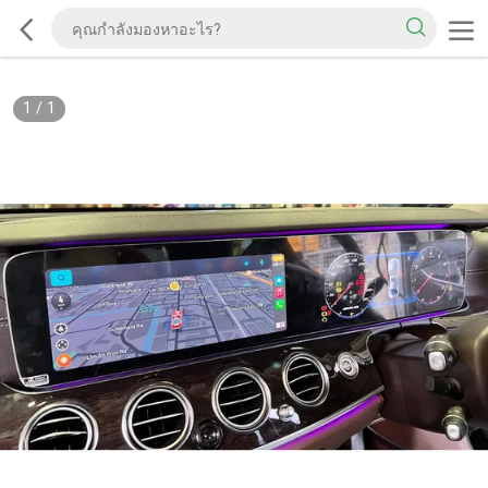
1
/
1